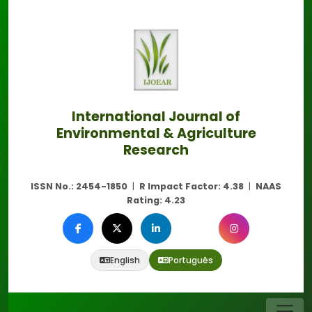
International Journal of
Environmental & Agriculture
Research
ISSN No.:
2454-1850
|
R Impact Factor:
4.38
|
NAAS
Rating:
4.23
English
Português