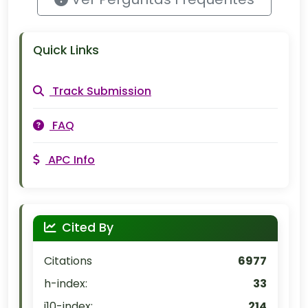
Quick Links
Track Submission
FAQ
APC Info
Cited By
Citations
6977
h-index:
33
i10-index:
214