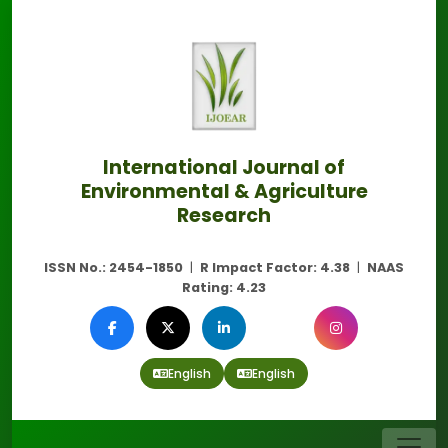
International Journal of
Environmental & Agriculture
Research
ISSN No.:
2454-1850
|
R Impact Factor:
4.38
|
NAAS
Rating:
4.23
English
English