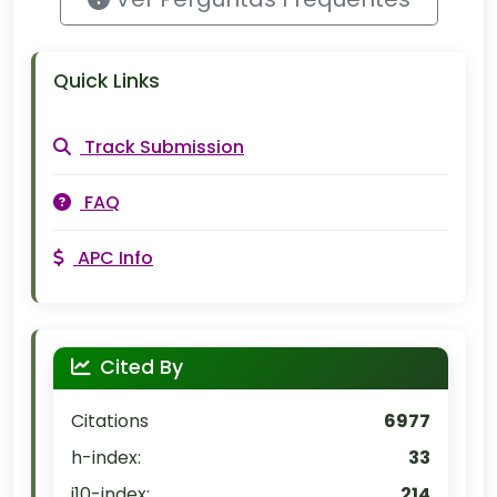
Quick Links
Track Submission
FAQ
APC Info
Cited By
Citations
6977
h-index:
33
i10-index:
214